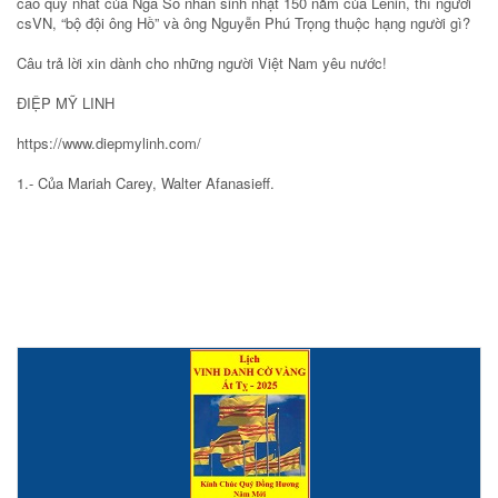
cao quý nhất của Nga Sô nhân sinh nhật 150 năm của Lênin, thì người
csVN, “bộ đội ông Hồ” và ông Nguyễn Phú Trọng thuộc hạng người gì?
Câu trả lời xin dành cho những người Việt Nam yêu nước!
ĐIỆP MỸ LINH
https://www.diepmylinh.com/
1.- Của Mariah Carey, Walter Afanasieff.