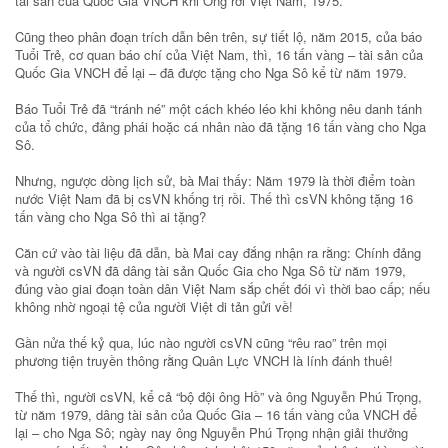
tài sản của Quốc Gia VNCH khi Ông rời Việt Nam, 1975.
Cũng theo phân đoạn trích dẫn bên trên, sự tiết lộ, năm 2015, của báo
Tuổi Trẻ, cơ quan báo chí của Việt Nam, thì, 16 tấn vàng – tài sản của
Quốc Gia VNCH để lại – đã được tặng cho Nga Sô kể từ năm 1979.
Báo Tuổi Trẻ đã “tránh né” một cách khéo léo khi không nêu danh tánh
của tổ chức, đảng phái hoặc cá nhân nào đã tặng 16 tấn vàng cho Nga
Sô.
Nhưng, ngược dòng lịch sử, bà Mai thấy: Năm 1979 là thời điểm toàn
nước Việt Nam đã bị csVN khống trị rồi. Thế thì csVN không tặng 16
tấn vàng cho Nga Sô thì ai tặng?
Căn cứ vào tài liệu đã dẫn, bà Mai cay đắng nhận ra rằng: Chính đảng
và người csVN đã dâng tài sản Quốc Gia cho Nga Sô từ năm 1979,
đúng vào giai đoạn toàn dân Việt Nam sắp chết đói vì thời bao cấp; nếu
không nhờ ngoại tệ của người Việt di tản gửi về!
Gần nửa thế kỷ qua, lúc nào người csVN cũng “rêu rao” trên mọi
phương tiện truyền thông rằng Quân Lực VNCH là lính đánh thuê!
Thế thì, người csVN, kể cả “bộ đội ông Hồ” và ông Nguyễn Phú Trọng,
từ năm 1979, dâng tài sản của Quốc Gia – 16 tấn vàng của VNCH để
lại – cho Nga Sô; ngày nay ông Nguyễn Phú Trọng nhận giải thưởng