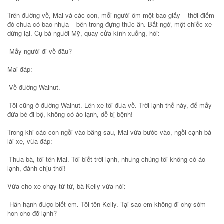
Trên đường về, Mai và các con, mỗi người ôm một bao giấy – thời điểm
đó chưa có bao nhựa – bên trong đựng thức ăn. Bất ngờ, một chiếc xe
dừng lại. Cụ bà người Mỹ, quay cửa kính xuống, hỏi:
-Mấy người đi về đâu?
Mai đáp:
-Về đường Walnut.
-Tôi cũng ở đường Walnut. Lên xe tôi đưa về. Trời lạnh thế này, để mấy
đứa bé đi bộ, không có áo lạnh, dễ bị bệnh!
Trong khi các con ngồi vào băng sau, Mai vừa bước vào, ngồi cạnh bà
lái xe, vừa đáp:
-Thưa bà, tôi tên Mai. Tôi biết trời lạnh, nhưng chúng tôi không có áo
lạnh, đành chịu thôi!
Vừa cho xe chạy từ từ, bà Kelly vừa nói:
-Hân hạnh được biết em. Tôi tên Kelly. Tại sao em không đi chợ sớm
hơn cho đỡ lạnh?