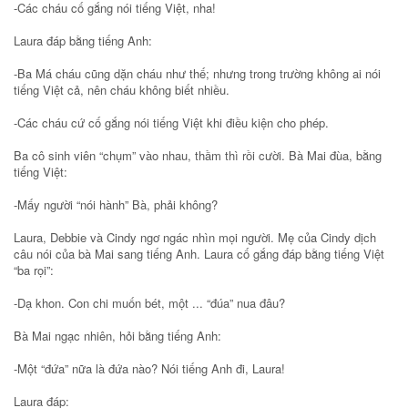
-Các cháu cố gắng nói tiếng Việt, nha!
Laura đáp bằng tiếng Anh:
-Ba Má cháu cũng dặn cháu như thế; nhưng trong trường không ai nói
tiếng Việt cả, nên cháu không biết nhiều.
-Các cháu cứ cố gắng nói tiếng Việt khi điều kiện cho phép.
Ba cô sinh viên “chụm” vào nhau, thầm thì rồi cười. Bà Mai đùa, bằng
tiếng Việt:
-Mấy người “nói hành” Bà, phải không?
Laura, Debbie và Cindy ngơ ngác nhìn mọi người. Mẹ của Cindy dịch
câu nói của bà Mai sang tiếng Anh. Laura cố gắng đáp bằng tiếng Việt
“ba rọi”:
-Dạ khon. Con chi muốn bét, một ... “đúa” nua đâu?
Bà Mai ngạc nhiên, hỏi bằng tiếng Anh:
-Một “đứa” nữa là đứa nào? Nói tiếng Anh đi, Laura!
Laura đáp: