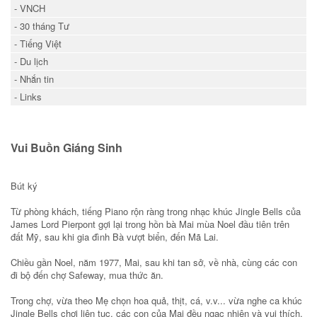
- VNCH
- 30 tháng Tư
- Tiếng Việt
- Du lịch
- Nhắn tin
- Links
Vui Buồn Giáng Sinh
Bút ký
Từ phòng khách, tiếng Piano rộn ràng trong nhạc khúc Jingle Bells của
James Lord Pierpont gợi lại trong hồn bà Mai mùa Noel đầu tiên trên
đất Mỹ, sau khi gia đình Bà vượt biển, đến Mã Lai.
Chiều gần Noel, năm 1977, Mai, sau khi tan sở, về nhà, cùng các con
đi bộ đến chợ Safeway, mua thức ăn.
Trong chợ, vừa theo Mẹ chọn hoa quả, thịt, cá, v.v... vừa nghe ca khúc
Jingle Bells chơi liên tục, các con của Mai đều ngạc nhiên và vui thích.