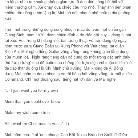
im lặng, nhìn ra khoảng không gian rực rỡ ánh đèn, lòng bồi hồi với
niềm thương cảm. Xe chạy qua chiếc cầu nho nhỏ. Thấy ánh đèn phản
chiếu trên dòng nước lặng lờ, Mai thở dài, chạnh nhớ những dòng sông
xưa!
Trên một trong những dòng sông nhuộm máu đó, vào một chiều gần
Giáng Sinh, năm 1970, đoàn chiến đỉnh – do Hảo chỉ huy – đang ủi bãi
tại Xẻo Rô. Trong khi đang viết bài tường thuật về trận đụng độ ngày
hôm trước giữa Giang Đoàn 26 Xung Phong với Việt cộng, tại quận
Kiên An, Mai nghe tiếng Guitar văng vẳng trong không gian lắng đọng
của muôn loài. Nghĩ rằng tiếng đàn đó cũng do một trong các anh thủy
thủ “từng tưng” cho đỡ buồn sau những lúc trực diện với cuộc chiến “nồi
da xáo thịt” do ông Hồ Chí Minh chủ xướng, Mai không để ý. Bỗng
dưng Mai nhận ra dòng nhạc lạ và rồi tiếng hát văng vẳng, từ mũi chiếc
Command. Chỉ một thoáng sau, tiếng hát lớn dần và Mai nghe:
“... I just want you for my own
More than you could ever know
Make my wish come true
All I want for Christmas is you...” (1)
Mai thầm nhủ: “Lại ‘anh chàng’ Cao Bồi Texas Brandon Smith”! Giữa