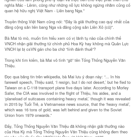
nghĩa Mác - Lênin, cũng như những nỗ lực không ngừng nhằm củng cố
quan hệ hữu nghị Việt Nam - Liên bang Nga."
Truyền thông Việt Nam cũng nói: "Đây là giải thưởng cao quý nhất của
đảng cộng sản liên bang Nga và đảng cộng sản Liên Xô (cũ)".
Bà Mai tò mò, muốn tìm hiểu xem có vị lãnh tụ nào của chính thể
VNCH nhận giải thưởng từ chính phủ Hoa Kỳ hay không mà Quân Lực
VNCH lại bị csVN gán cho ba chữ “lính đánh thuê”?
Trong khi tìm kiếm, bà Mai vô tình “gõ” tên Tổng Thống Nguyễn Văn
Thiệu.
Đọc qua bảng tin trên wikipedia, bà Mai lưu ý đoạn này: “... In his
farewell speech, Thiệu said, ‘I resign, but I do not desert,’ but he fled to
Taiwan on a C-118 transport plane five days later. According to Morley
Safer, the CIA was involved in the flight of Thiệu, his aides, and a
‘planeload of suitcases containing heavy metal,’ though it was revealed
in 2015 by Tuổi Trẻ, a Vietnamese news source, that the ‘heavy metal’,
which was 16 tons of gold, was left behind and given to the Soviet
Union from 1979 onwards.”
Đấy, Tổng Thống Nguyễn Văn Thiệu đã không nhận giải thưởng nào
của Hoa Kỳ mà Tổng Thống Nguyễn Văn Thiệu cũng không đem theo