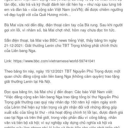
tàn độc, xảo trá và kỹ thuật đánh lén rất hèn hạ – như núp sau lưng trẻ
em và đàn bà – của cộng sản Việt Nam (csVN); để được chiêm ngưỡng
vẻ đẹp tuyệt vời của Quê Hương mình...
Bà Mai vừa nói đến đây, điện thoại cầm tay của Bà rung. Sau khi người
gọi xin lỗi, vì nhầm số, bà Mai chợt nhớ, hôm nay chưa đọc tin tức.
Sẵn điện thoại, bà Mai vào BBC news tiếng Việt, thấy bảng tin ngày
21-12-2021: Giải thưởng Lenin cho TBT Trọng không phải chính thức
của Liên bang Nga.
Link: https://www.bbc.com/vietnamese/world-59741041
Theo bảng tin này, ngày 15/12/2021 TBT Nguyễn Phú Trọng được một
quan chức đảng cộng sản liên bang Nga (không cầm quyền) trao tặng
giải thưởng Lenin tại Hà Nội.
Đọc qua bảng tin, bà Mai chú ý đến đoạn: Các báo Việt Nam viết:
"Việc đảng cộng sản liên bang Nga trao tặng tổng bí thư Nguyễn Phú
Trọng giải thưởng cao quý này nhân dịp 150 năm kỷ niệm ngày sinh
của Lênin thể hiện sự trân trọng và ghi nhận đối với những đóng góp
xuất sắc của tổng bí thư - nhà hoạt động chính trị lỗi lạc, được đánh giá
cao tại Nga và trên thế giới, trong việc phấn đấu vì công bằng, nhân
văn và tiến bộ xã hội; vì sự nghiệp xây dựng chủ nghĩa xã hội và
nghiên cứu làm phong phú lý luận và thực tiễn cho việc phát triển chủ