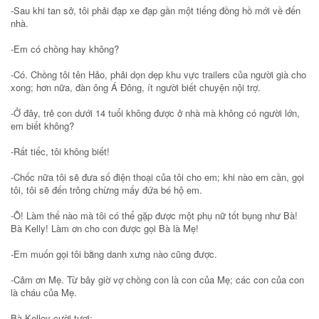
-Sau khi tan sở, tôi phải đạp xe đạp gần một tiếng đồng hồ mới về đến
nhà.
-Em có chồng hay không?
-Có. Chồng tôi tên Hảo, phải dọn dẹp khu vực trailers của người già cho
xong; hơn nữa, đàn ông Á Đông, ít người biết chuyện nội trợ.
-Ở đây, trẻ con dưới 14 tuổi không được ở nhà mà không có người lớn,
em biết không?
-Rất tiếc, tôi không biết!
-Chốc nữa tôi sẽ đưa số điện thoại của tôi cho em; khi nào em cần, gọi
tôi, tôi sẽ đến trông chừng mấy đứa bé hộ em.
-Ô! Làm thế nào mà tôi có thể gặp được một phụ nữ tốt bụng như Bà!
Bà Kelly! Làm ơn cho con được gọi Bà là Mẹ!
-Em muốn gọi tôi bằng danh xưng nào cũng được.
-Cảm ơn Mẹ. Từ bây giờ vợ chồng con là con của Mẹ; các con của con
là cháu của Mẹ.
Bà Kelley cười tươi: