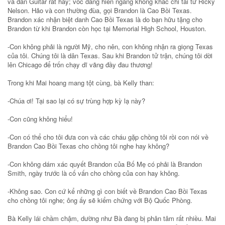
và đàn Guitar rất hay; vóc dáng hiên ngang không khác chi tài tử Ricky
Nelson. Hảo và con thường đùa, gọi Brandon là Cao Bồi Texas.
Brandon xác nhận biệt danh Cao Bồi Texas là do bạn hữu tặng cho
Brandon từ khi Brandon còn học tại Memorial High School, Houston.
-Con không phải là người Mỹ, cho nên, con không nhận ra giọng Texas
của tôi. Chúng tôi là dân Texas. Sau khi Brandon tử trận, chúng tôi dời
lên Chicago để trốn chạy dĩ vãng đầy đau thương!
Trong khi Mai hoang mang tột cùng, bà Kelly than:
-Chúa ơi! Tại sao lại có sự trùng hợp kỳ lạ này?
-Con cũng không hiểu!
-Con có thể cho tôi đưa con và các cháu gặp chồng tôi rồi con nói về
Brandon Cao Bồi Texas cho chồng tôi nghe hay không?
-Con không dám xác quyết Brandon của Bố Mẹ có phải là Brandon
Smith, ngày trước là cố vấn cho chồng của con hay không.
-Không sao. Con cứ kể những gì con biết về Brandon Cao Bồi Texas
cho chồng tôi nghe; ông ấy sẽ kiểm chứng với Bộ Quốc Phòng.
Bà Kelly lái chầm chậm, dường như Bà đang bị phân tâm rất nhiều. Mai