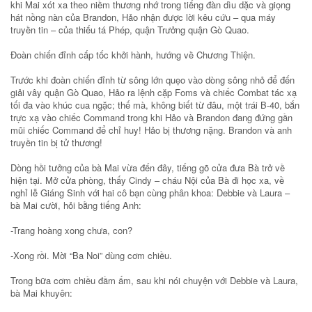
khi Mai xót xa theo niềm thương nhớ trong tiếng đàn dìu dặc và giọng
hát nồng nàn của Brandon, Hảo nhận được lời kêu cứu – qua máy
truyền tin – của thiếu tá Phép, quận Trưởng quận Gò Quao.
Đoàn chiến đỉnh cấp tốc khởi hành, hướng về Chương Thiện.
Trước khi đoàn chiến đỉnh từ sông lớn quẹo vào dòng sông nhỏ để đến
giải vây quận Gò Quao, Hảo ra lệnh cặp Foms và chiếc Combat tác xạ
tối đa vào khúc cua ngặc; thế mà, không biết từ đâu, một trái B-40, bắn
trực xạ vào chiếc Command trong khi Hảo và Brandon đang đứng gần
mũi chiếc Command để chỉ huy! Hảo bị thương nặng. Brandon và anh
truyền tin bị tử thương!
Dòng hồi tưởng của bà Mai vừa đến đây, tiếng gõ cửa đưa Bà trở về
hiện tại. Mở cửa phòng, thấy Cindy – cháu Nội của Bà đi học xa, về
nghỉ lễ Giáng Sinh với hai cô bạn cùng phân khoa: Debbie và Laura –
bà Mai cười, hỏi bằng tiếng Anh:
-Trang hoàng xong chưa, con?
-Xong rồi. Mời “Ba Noi” dùng cơm chiều.
Trong bữa cơm chiều đầm ấm, sau khi nói chuyện với Debbie và Laura,
bà Mai khuyên: