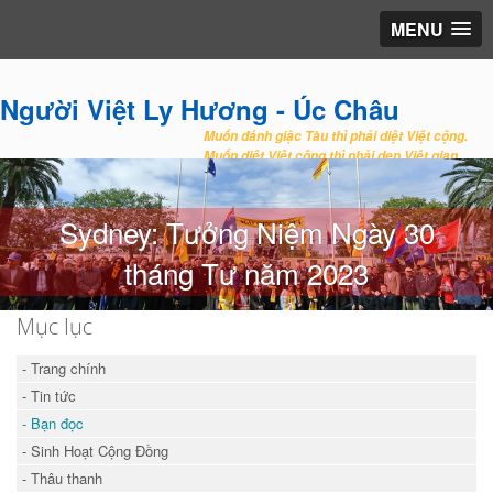
MENU
Người Việt Ly Hương - Úc Châu
Muốn đánh giặc Tàu thì phải diệt Việt cộng.
Muốn diệt Việt cộng thì phải dẹp Việt gian.
Sydney: Tưởng Niệm Ngày 30
tháng Tư năm 2023
Mục lục
- Trang chính
- Tin tức
- Bạn đọc
- Sinh Hoạt Cộng Đồng
- Thâu thanh