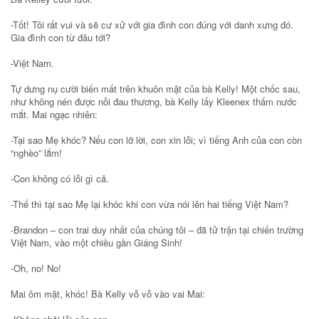
-Tốt! Tôi rất vui và sẽ cư xử với gia đình con đúng với danh xưng đó.
Gia đình con từ đâu tới?
-Việt Nam.
Tự dưng nụ cười biến mất trên khuôn mặt của bà Kelly! Một chốc sau,
như không nén được nỗi đau thương, bà Kelly lấy Kleenex thấm nước
mắt. Mai ngạc nhiên:
-Tại sao Mẹ khóc? Nếu con lỡ lời, con xin lỗi; vì tiếng Anh của con còn
“nghèo” lắm!
-Con không có lỗi gì cả.
-Thế thì tại sao Mẹ lại khóc khi con vừa nói lên hai tiếng Việt Nam?
-Brandon – con trai duy nhất của chúng tôi – đã tử trận tại chiến trường
Việt Nam, vào một chiều gần Giáng Sinh!
-Oh, no! No!
Mai ôm mặt, khóc! Bà Kelly vỗ vỗ vào vai Mai: