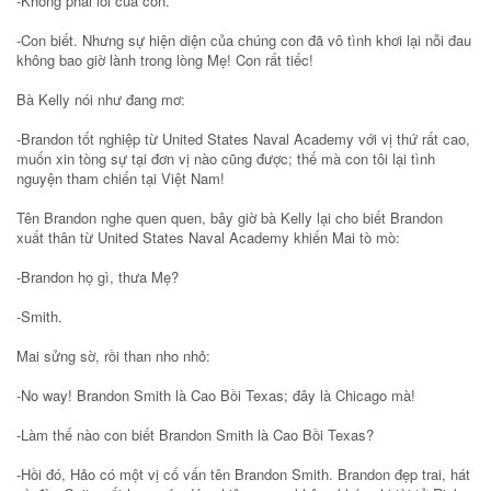
-Không phải lỗi của con.
-Con biết. Nhưng sự hiện diện của chúng con đã vô tình khơi lại nỗi đau
không bao giờ lành trong lòng Mẹ! Con rất tiếc!
Bà Kelly nói như đang mơ:
-Brandon tốt nghiệp từ United States Naval Academy với vị thứ rất cao,
muốn xin tòng sự tại đơn vị nào cũng được; thế mà con tôi lại tình
nguyện tham chiến tại Việt Nam!
Tên Brandon nghe quen quen, bây giờ bà Kelly lại cho biết Brandon
xuất thân từ United States Naval Academy khiến Mai tò mò:
-Brandon họ gì, thưa Mẹ?
-Smith.
Mai sửng sờ, rồi than nho nhỏ:
-No way! Brandon Smith là Cao Bồi Texas; đây là Chicago mà!
-Làm thế nào con biết Brandon Smith là Cao Bồi Texas?
-Hồi đó, Hảo có một vị cố vấn tên Brandon Smith. Brandon đẹp trai, hát