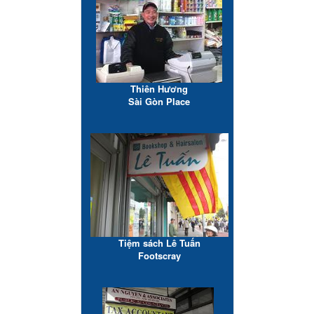
Thiên Hương
Sài Gòn Place
Tiệm sách Lê Tuấn
Footscray