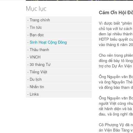
Mục lục
Cám Ơn Hội Đồ
- Trang chính
Vì được biết "phiê
- Tin tức
chủ tọa với tư cách
đem lại nhiều thành
- Bạn đọc
HDTP biểu quyết cu
- Sinh Hoạt Cộng Đồng
vào tháng 6 năm 20
- Thâu thanh
Cho nên trong phiê
- VNCH
đồng để bày tỏ lòng
- 30 tháng Tư
trợ cho Dự Án Viện
- Tiếng Việt
Ông Nguyễn văn Bo
- Du lịch
và ông Nguyễn Thế 
- Nhắn tin
và đồng bào tham d
- Links
Ông Nguyễn văn Bon
người Việt cũng nh
rất hãnh diện về bà
đau, và ông nghĩ rằ
Cô Phượng Vỹ đã nó
án Viện Bảo Tàng v