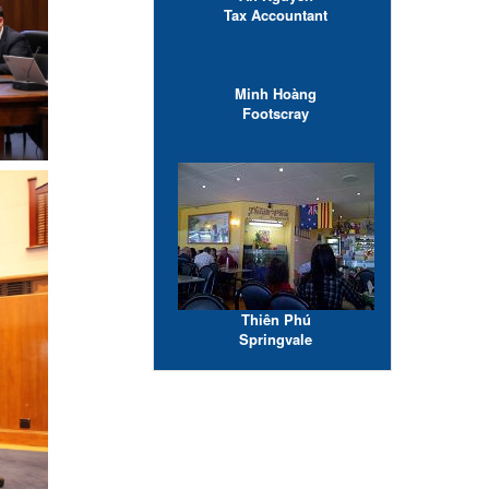
Tax Accountant
Minh Hoàng
Footscray
Thiên Phú
Springvale