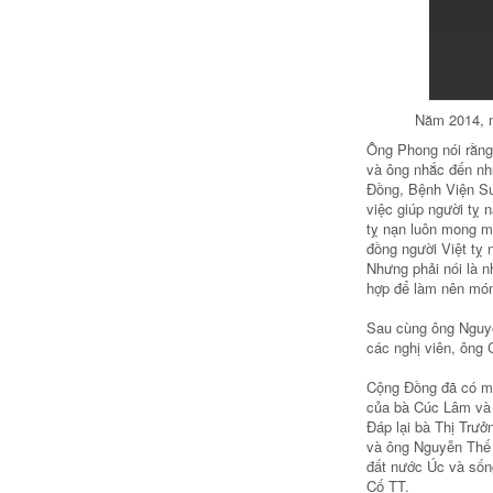
Năm 2014, m
Ông Phong nói rằng 
và ông nhắc đến nh
Đồng, Bệnh Viện Sun
việc giúp người tỵ 
tỵ nạn luôn mong m
đồng người Việt tỵ 
Nhưng phải nói là 
hợp để làm nên món
Sau cùng ông Nguyễ
các nghị viên, ông
Cộng Đồng đã có mộ
của bà Cúc Lâm và 
Đáp lại bà Thị Trư
và ông Nguyễn Thế 
đất nước Úc và sốn
Cố TT.