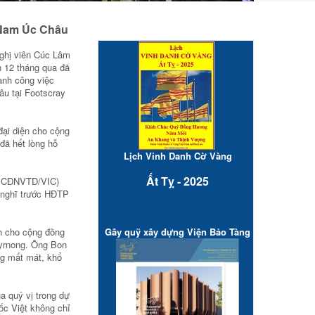
 Nam Úc Châu
Nghị viên Cúc Lâm
n 12 tháng qua đã
ành công việc
u tại Footscray
ại diện cho cộng
đã hết lòng hỗ
Lịch Vinh Danh Cờ Vàng
Ất Tỵ - 2025
h CĐNVTD/VIC)
 nghĩ trước HĐTP
h cho cộng đồng
Gây quỹ xây dựng Viện Bảo Tàng
byrnong. Ông Bon
ng mất mát, khổ
a quý vị trong dự
ốc Việt không chỉ