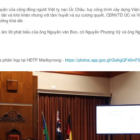
yện của cộng đồng người Việt tỵ nạn Úc Châu, tuy công trình xây dựng Viện
o dài và khó khăn nhưng với tâm huyết và sự cương quyết, CĐNVTD ÚC và Vict
ường khá dài.
u âm lời phát biểu của ông Nguyễn văn Bon, cô Nguyễn Phượng Vỹ và ông N
a phiên họp tại HĐTP Maribyrnong -
https://photos.app.goo.gl/GiahgQF45m