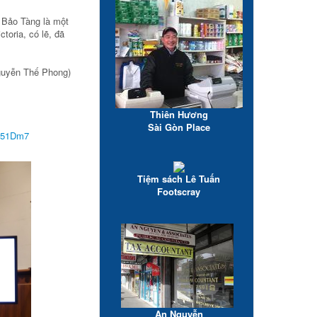
 Bảo Tàng là một
oria, có lẽ, đã
guyễn Thế Phong)
Thiên Hương
Sài Gòn Place
F551Dm7
Tiệm sách Lê Tuấn
Footscray
An Nguyễn