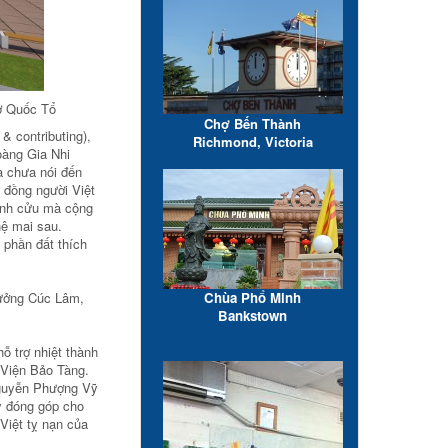
ờ Quốc Tổ
Chợ Bến Thành
& contributing),
Richmond, Victoria
oàng Gia Nhi
à chưa nói đến
 đồng người Việt
ĩnh cửu mà cộng
hệ mai sau.
 phần đất thích
Chùa Phổ Minh
rưởng Cúc Lâm,
Bankstown
 trợ nhiệt thành
Viện Bảo Tàng.
Nguyễn Phượng Vỹ
y đóng góp cho
Việt tỵ nạn của