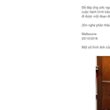
Để đáp ứng ước ngu
cuộc hành trình ké
đi được một đoạn đ
(Xin nghe phần thâ
Melbourne
23/10/2018
Một số hình ảnh củ