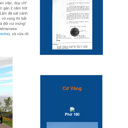
àm việc, duy chỉ
c gần 2 năm trời
 Lâm đã sát cánh
 vô vọng thì bất
á đổi vui mừng!
Vietnamese
entre
), và vừa rồi
Cờ Vàng
Phở 180