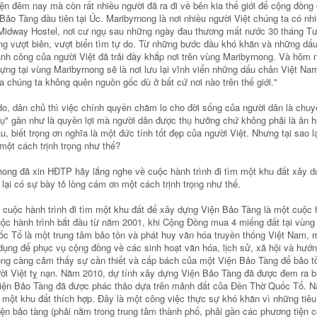
ện đêm nay mà còn rất nhiều người đã ra đi về bên kia thế giới để cộng đồng 
ảo Tàng đầu tiên tại Úc. Maribyrnong là nơi nhiều người Việt chúng ta có nh
ở Midway Hostel, nơi cư ngụ sau những ngày đau thương mất nước 30 tháng T
ng vượt biên, vượt biển tìm tự do. Từ những bước đầu khó khăn và những dấu
nh công của người Việt đã trải đầy khắp nơi trên vùng Maribyrnong. Và hôm 
ựng tại vùng Maribyrnong sẽ là nơi lưu lại vĩnh viển những dấu chân Việt N
 chúng ta không quên nguồn gốc dù ở bất cứ nơi nào trên thế giới."
o, dân chủ thì việc chính quyền chăm lo cho đời sống của người dân là chuy
ụ" gần như là quyền lợi mà người dân được thụ hưởng chứ không phải là ân h
u, biết trọng ơn nghĩa là một đức tính tốt đẹp của người Việt. Nhưng tại sao l
ột cách trịnh trọng như thế?
ng đã xin HĐTP hãy lắng nghe về cuộc hành trình đi tìm một khu đất xây 
 lại có sự bày tỏ lòng cám ơn một cách trịnh trọng như thế.
cuộc hành trình đi tìm một khu đất để xây dựng Viện Bảo Tàng là một cuộc 
uộc hành trình bắt đầu từ năm 2001, khi Cộng Đồng mua 4 miếng đất tại vùng
c Tổ là một trung tâm bảo tồn và phát huy văn hóa truyền thống Việt Nam, 
ụng để phục vụ cộng đồng về các sinh hoạt văn hóa, lịch sử, xã hội và hướng
g càng cảm thấy sự cần thiết và cấp bách của một Viện Bảo Tàng để bảo 
gười Việt tỵ nạn. Năm 2010, dự tính xây dựng Viện Bảo Tàng đã được đem ra 
iện Bảo Tàng đã được phác thảo dựa trên mảnh đất của Đền Thờ Quốc Tổ. 
 một khu đất thích hợp. Đây là một công việc thực sự khó khăn vì những tiêu
ện bảo tàng (phải nằm trong trung tâm thành phố, phải gần các phương tiện c