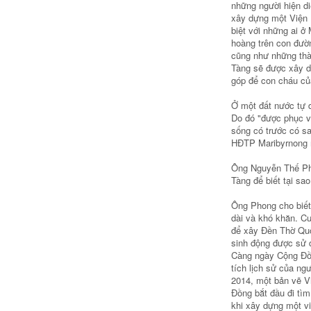
những người hiện di
xây dựng một Viện B
biệt với những ai 
hoàng trên con đườ
cũng như những thà
Tàng sẽ được xây d
góp để con cháu của
Ở một đất nước tự d
Do đó "được phục v
sống có trước có sa
HĐTP Maribyrnong m
Ông Nguyễn Thế Pho
Tàng để biết tại sao
Ông Phong cho biết 
dài và khó khăn. C
để xây Đền Thờ Quố
sinh động được sử d
Càng ngày Cộng Đồn
tích lịch sử của n
2014, một bản vẽ V
Đồng bắt đầu đi tìm
khi xây dựng một vi