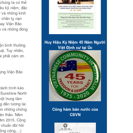
chúng ta có thể
iều kỷ niệm, đặc
ư và những kinh
 chân tỵ nạn
nay Viện Bảo
am và những đóng
Huy Hiệu Kỷ Niệm 45 Năm Người
ện bình thường.
Việt Định cư tại Úc
uệ. Tuy nhiên,
ại phải cám ơn
dựng Viện Bảo
hành trình kéo
 Sunshine North
một trung tâm
 đến tương lai.
tồn những chứng
Công hàm bán nước của
bàn thảo. Năm
CSVN
Năm 2015, Cộng
 chuẩn đòi hỏi
ông cộng,...)