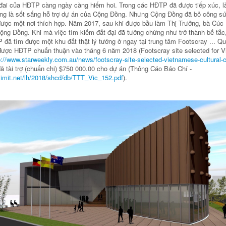
t đai của HĐTP càng ngày càng hiếm hoi. Trong các HĐTP đã được tiếp xúc, l
g là sốt sắng hỗ trợ dự án của Cộng Đồng. Nhưng Cộng Đồng đã bỏ công sứ
ược một nơi thích hợp. Năm 2017, sau khi được bầu làm Thị Trưởng, bà Cúc
ộng Đồng. Khi mà việc tìm kiếm đất đại đã tưởng chừng như trở thành bế tắc,
đã tìm được một khu đất thật lý tưởng ở ngay tại trung tâm Footscray ... Qu
được HĐTP chuẩn thuận vào tháng 6 năm 2018 (Footscray site selected for 
p://www.starweekly.com.au/news/footscray-site-selected-vietnamese-cultural-c
đã tài trợ (chuẩn chi) $750 000.00 cho dự án (Thông Cáo Báo Chí -
limit.net/lh/2018/shcd/db/TTT_Vic_152.pdf
).