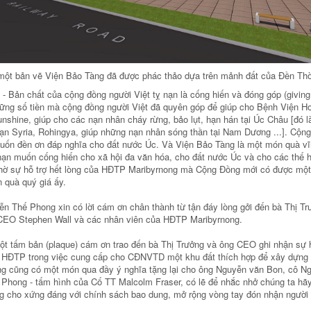
ột bản vẽ Viện Bảo Tàng đã được phác thảo dựa trên mảnh đất của Đền Th
- Bản chất của cộng đồng người Việt tỵ nạn là cống hiến và đóng góp (giving 
ững số tiền mà cộng đồng người Việt đã quyên góp để giúp cho Bệnh Viện H
shine, giúp cho các nạn nhân cháy rừng, bảo lụt, hạn hán tại Úc Châu [đó l
nạn Syria, Rohingya, giúp những nạn nhân sóng thần tại Nam Dương ...]. Cộng
uốn đền ơn đáp nghĩa cho đất nước Úc. Và Viện Bảo Tàng là một món quà v
nạn muốn cống hiến cho xã hội đa văn hóa, cho đất nước Úc và cho các thế 
nhờ sự hỗ trợ hết lòng của HĐTP Maribyrnong mà Cộng Đồng mới có được một
 quà quý giá ấy.
n Thế Phong xin có lời cám ơn chân thành từ tận đáy lòng gởi đến bà Thị T
 CEO Stephen Wall và các nhân viên của HĐTP Maribyrnong.
t tấm bản (plaque) cám ơn trao đến bà Thị Trưởng và ông CEO ghi nhận sự hỗ
HĐTP trong việc cung cấp cho CĐNVTD một khu đất thích hợp để xây dựng 
ởng cũng có một món qua đầy ý nghĩa tặng lại cho ông Nguyễn văn Bon, cô 
Phong - tấm hình của Cố TT Malcolm Fraser, có lẽ để nhắc nhở chúng ta hã
g cho xứng đáng với chính sách bao dung, mở rộng vòng tay đón nhận người 