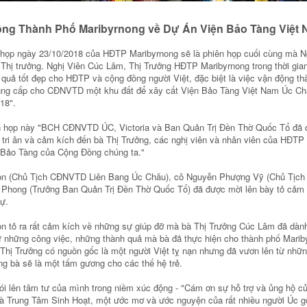
ng Thành Phố Maribyrnong về Dự Án Viện Bảo Tàng Việt
n họp ngày 23/10/2018 của HĐTP Maribyrnong sẽ là phiên họp cuối cùng mà 
 Thị trưởng. Nghị Viên Cúc Lâm, Thị Trưởng HĐTP Maribyrnong trong thời gia
 quả tốt đẹp cho HĐTP và cộng đồng người Việt, đặc biệt là việc vận động th
ng cấp cho CĐNVTD một khu đất để xây cất Viện Bảo Tàng Việt Nam Úc Châ
18".
n họp này "BCH CĐNVTD ÚC, Victoria và Ban Quản Trị Đền Thờ Quốc Tổ đã đ
 tri ân và cảm kích đến bà Thị Trưởng, các nghị viên và nhân viên của HĐTP 
 Bảo Tàng của Cộng Đồng chúng ta."
n (Chủ Tịch CĐNVTD Liên Bang Úc Châu), cô Nguyễn Phượng Vỹ (Chủ Tịc
Phong (Trưởng Ban Quản Trị Đền Thờ Quốc Tổ) đã được mời lên bày tỏ cảm
ự.
 tỏ ra rất cảm kích về những sự giúp đỡ mà bà Thị Trưởng Cúc Lâm đã dàn
ư những công việc, những thành quả mà bà đã thực hiện cho thành phố Mari
 Thị Trưởng có nguồn gốc là một người Việt tỵ nạn nhưng đã vươn lên từ nhữ
ng bà sẽ là một tấm gương cho các thế hệ trẻ.
i lên tâm tư của mình trong niềm xúc động - "Cám ơn sự hỗ trợ và ủng hộ củ
à Trung Tâm Sinh Hoạt, một ước mơ và ước nguyện của rất nhiều người Úc g