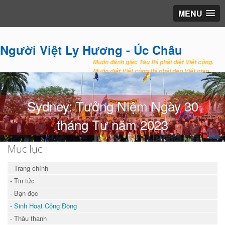
MENU
Người Việt Ly Hương - Úc Châu
Muốn đánh giặc Tàu thì phải diệt Việt cộng.
Muốn diệt Việt cộng thì phải dẹp Việt gian.
Sydney: Tưởng Niệm Ngày 30
tháng Tư năm 2023
Mục lục
- Trang chính
- Tin tức
- Bạn đọc
- Sinh Hoạt Cộng Đồng
- Thâu thanh