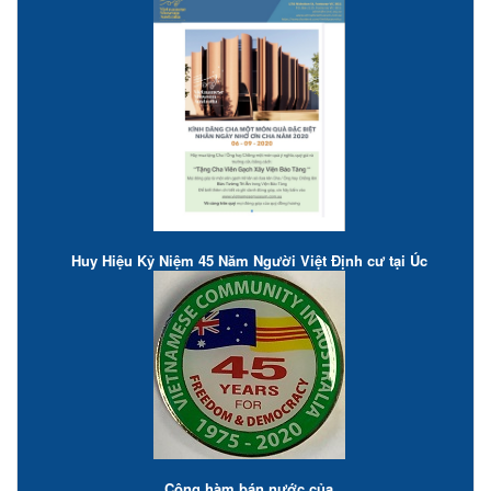
Huy Hiệu Kỷ Niệm 45 Năm Người Việt Định cư tại Úc
Công hàm bán nước của