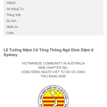
- VNCH
- 30 tháng Tư
- Tiếng Việt
- Du lịch
- Nhắn tin
- Links
Lễ Tưởng Niệm Cố Tổng Thống Ngô Đình Diệm ở
Sydney
VIETNAMESE COMMUNITY IN AUSTRALIA
NSW CHAPTER INC.
CỘNG ĐỒNG NGƯỜI VIỆT TỰ DO ÚC CHÂU
TIÊU BANG NSW