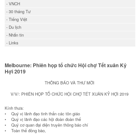
- VNCH
- 30 tháng Tư
- Tiếng Việt
- Du lịch
- Nhắn tin
- Links
Melbourne: Phiên họp tổ chức Hội chợ Tết xuân Kỷ
Hợi 2019
THÔNG BÁO VÀ THƯ MỜI
V/V/: PHIÊN HỌP TỔ CHỨC HỘI CHỢ TÉT XUÂN KỶ HỢI 2019
Kính thưa:
• Quý vị lãnh đạo tinh thẩn các tôn giáo
• Quý vị lãnh đạo các hội đoàn đoàn thể
• Quý cơ quan đại diện truyền thông báo chí
• Toàn thể đồng bào,