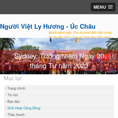
MENU
Người Việt Ly Hương - Úc Châu
Muốn đánh giặc Tàu thì phải diệt Việt cộng.
Muốn diệt Việt cộng thì phải dẹp Việt gian.
Sydney: Tưởng Niệm Ngày 30
tháng Tư năm 2023
Mục lục
- Trang chính
- Tin tức
- Bạn đọc
- Sinh Hoạt Cộng Đồng
- Thâu thanh