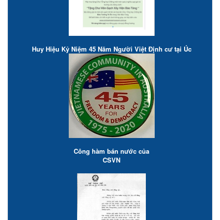
Huy Hiệu Kỷ Niệm 45 Năm Người Việt Định cư tại Úc
Công hàm bán nước của
CSVN