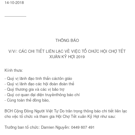
14-10-2018
------------------
THÔNG BÁO
V/V/: CÁC CHI TIẾT LIÊN LẠC VỀ VIỆC TỔ CHỨC HỘI CHỢ TẾT
XUÂN KỶ HỢI 2019
Kính thưa:
- Quý vị lãnh đạo tinh thẩn cáctôn giáo
- Quý vị lãnh đạo các hội đoàn đoàn thể
- Quý thương gia và các vị bảo trợ
- Quý cơ quan đại diện truyềnthông báo chí
- Cùng toàn thể đồng bào,
BCH Cộng Đồng Người Việt Tự Do trân trọng thông báo chi tiết liên lạc
cho vệc tổ chức và tham gia Hội Chợ Tết xuân Kỷ Hợi như sau:
Trưởng ban tổ chức: Damien Nguyễn: 0449 607 491