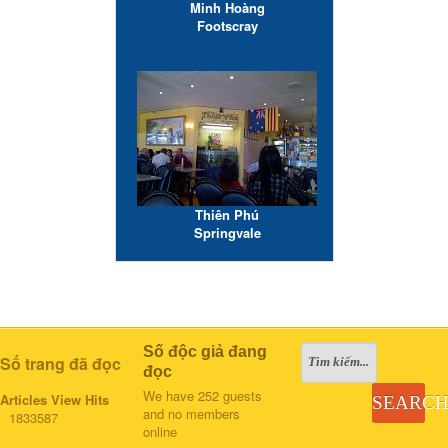
Minh Hoàng
Footscray
Thiên Phú
Springvale
Số độc giả đang
Số trang đã đọc
đọc
We have 252 guests
Articles View Hits
SEARC
and no members
1833587
online