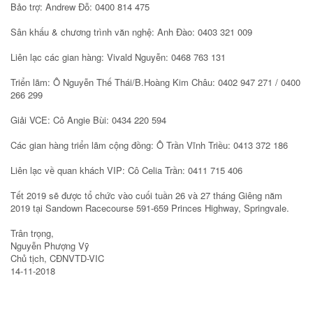
Bảo trợ: Andrew Đỗ: 0400 814 475
Sân khấu & chương trình văn nghệ: Anh Đào: 0403 321 009
Liên lạc các gian hàng: Vivald Nguyễn: 0468 763 131
Triển lãm: Ô Nguyễn Thế Thái/B.Hoàng Kim Châu: 0402 947 271 / 0400
266 299
Giải VCE: Cô Angie Bùi: 0434 220 594
Các gian hàng triển lãm cộng đồng: Ô Trần Vĩnh Triều: 0413 372 186
Liên lạc về quan khách VIP: Cô Celia Trần: 0411 715 406
Tết 2019 sẽ được tổ chức vào cuối tuần 26 và 27 tháng Giêng năm
2019 tại Sandown Racecourse 591-659 Princes Highway, Springvale.
Trân trọng,
Nguyễn Phượng Vỹ
Chủ tịch, CĐNVTD-VIC
14-11-2018