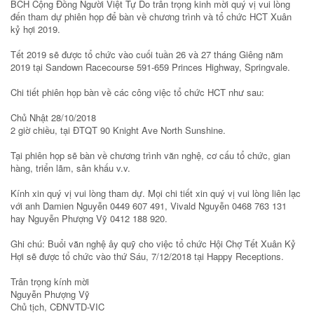
BCH Cộng Đồng Người Việt Tự Do trân trọng kinh mời quý vị vui lòng
đến tham dự phiên họp để bàn về chương trình và tổ chức HCT Xuân
kỷ hợi 2019.
Tết 2019 sẽ được tổ chức vào cuối tuần 26 và 27 tháng Giêng năm
2019 tại Sandown Racecourse 591-659 Princes Highway, Springvale.
Chi tiết phiên họp bàn về các công việc tổ chức HCT như sau:
Chủ Nhật 28/10/2018
2 giờ chiều, tại ĐTQT 90 Knight Ave North Sunshine.
Tại phiên họp sẽ bàn về chương trình văn nghệ, cơ cấu tổ chức, gian
hàng, triển lãm, sân khấu v.v.
Kính xin quý vị vui lòng tham dự. Mọi chi tiết xin quý vị vui lòng liên lạc
với anh Damien Nguyễn 0449 607 491, Vivald Nguyễn 0468 763 131
hay Nguyễn Phượng Vỹ 0412 188 920.
Ghi chú: Buổi văn nghệ ây quỹ cho việc tổ chức Hội Chợ Tết Xuân Kỷ
Hợi sẽ được tổ chức vào thứ Sáu, 7/12/2018 tại Happy Receptions.
Trân trọng kính mời
Nguyễn Phượng Vỹ
Chủ tịch, CĐNVTD-VIC