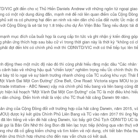
/VIC gởi đến cho vị Thủ Hiến Daniels Andrew với những ngôn từ ngoại gia
hưng có một nội dung đúng đắn, mạnh mẽ để nói lên quan điểm của Cộng Đồng
 phủ xét ra có phương hại đến an ninh và nền dân chủ của đất nước Úc mặc d
ới Cộng Đồng là sẽ tài trợ 1.8 triệu cho dự Án Viện Bảo Tàng nếu được tái đ
nh mục đích của buổi họp là cung cấp tin tức và ghi nhận ý kiến đóng góp
phản ứng thích hợp sau bầu cử vì trong thời gian này là thời kỳ "không có c
 phải đợi đến khi có chính phủ mới thì CĐNVTD/VIC mới có thể tiếp tục lên ti
ành động theo một mức độ nào đó thì cũng phải hiểu rằng mặc dầu "Các nhân 
ã cảnh báo về những hậu quả "chiến lược" nghiêm trọng nếu Úc chính thức th
i bày tỏ lo ngại về sự bành trướng nhanh chóng của TC xuống khu vực Thái 
Một Vành Đai Một Con Đường" (One Belt, One Road: Victoria signs MOU to joi
l trade initiative - ABC News) vậy mà chính phủ tiểu bang và liên bang cũng đ
thực hiện kế hoạch "Một Vành Đai Một Con Đường" của TC là một điều khó hiể
 dân chúng. Điển hình nhất là việc cho TC thuê hải cảng Darwin 99 năm.
ản ứng của Cộng Đồng đối với trường hợp của hải cảng Darwin, năm 2015, và 
 MOU) được ký kết giữa Chính Phủ Liên Bang và TC vào năm 2017 thì ông N
 đã lên tiếng về vấn đề hải cảng Darwin, lúc bấy giờ Chủ Tịch CĐNVTD UC là
ái gọi là Bản Ghi Nhớ thì ông Bon đã liên lạc trực tiếp (không qua văn thư) vớ
ng như đã cố gắng kiểm chứng và tìm kiếm về nội dung, chi tiết bản thỏa th
hản ứng thích hợp nhưng cho đến nay vẫn chưa có kết quả.