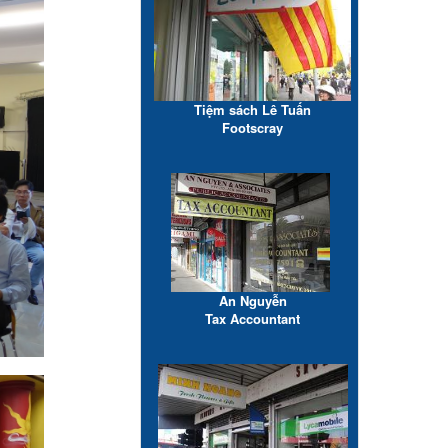
Tiệm sách Lê Tuấn
Footscray
An Nguyễn
Tax Accountant