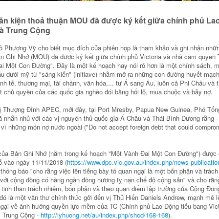
ăn kiện thoả thuận MOU đã được ký kết giữa chính phủ La
và Trung Cộng
cô Phượng Vỹ cho biết mục đích của phiên họp là tham khảo và ghi nhận nhữ
n Ghi Nhớ (MOU) đã được ký kết giữa chính phủ Victoria và nhà cầm quyền 
i Một Con Đường". Đây là một kế hoạch hay nói rõ hơn là một chính sách, m
u dưới mỹ từ "sáng kiến" (initiave) nhằm mở ra những con đường huyết mạch
nh tế, thương mại, tài chánh, văn hóa,... tư Á sang Âu, luôn cả Phi Châu và 
ạt chủ quyền của các quốc gia nghèo đói bằng hối lộ, mua chuộc và bẫy nợ.
ị Thượng Đỉnh APEC, mới đây, tại Port Mresby, Papua New Guinea, Phó Tổ
 nhắn nhủ với các vị nguyên thủ quốc gia Á Châu và Thái Bình Dương rằng 
 vì những món nợ nước ngoài ("Do not accept foreign debt that could compro
 của Bản Ghi Nhớ (nằm trong kế hoạch "Một Vành Đai Một Con Đường") được 
ố vào ngày 11/11/2018 (
https://www.dpc.vic.gov.au/index.php/news-publicatio
hông báo "cho rằng việc lên tiếng bày tỏ quan ngại là một bổn phận và trác
t với cộng đồng có hàng ngàn đồng hương tỵ nạn chế độ cộng sản" và cho rằn
 tinh thần trách nhiệm, bổn phận và theo quan điểm lập trường của Cộng Đồn
ó là một văn thư chính thức gởi đến vị Thủ Hiến Daniels Andrew, mạnh mẽ lê
ngại về ảnh hưởng quyền lực mềm của TC (Chính phủ Lao Động tiểu bang Vict
 Trung Cộng -
http://lyhuong.net/au/index.php/shcd/168-168
).