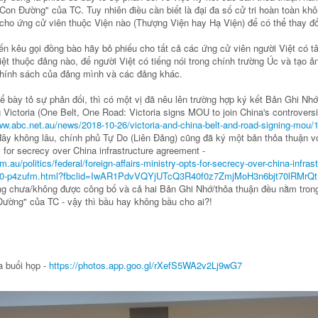
on Đường" của TC. Tuy nhiên điều cần biết là đại đa số cử tri hoàn toàn khôn
cho ứng cử viên thuộc Viện nào (Thượng Viện hay Hạ Viện) để có thể thay đổ
n kêu gọi đồng bào hãy bỏ phiếu cho tất cả các ứng cử viên người Việt có 
ệt thuộc đảng nào, để người Việt có tiếng nói trong chính trường Úc và tạo ả
 chính sách của đảng mình và các đảng khác.
ể bày tỏ sự phản đối, thì có một vị đã nêu lên trường hợp ký kết Bản Ghi Nh
Victoria (One Belt, One Road: Victoria signs MOU to join China's controversia
ww.abc.net.au/news/2018-10-26/victoria-and-china-belt-and-road-signing-mou
 đây không lâu, chính phủ Tự Do (Liên Đảng) cũng đã ký một bản thỏa thuận v
s for secrecy over China infrastructure agreement -
au/politics/federal/foreign-affairs-ministry-opts-for-secrecy-over-china-infrast
30-p4zufm.html?fbclid=IwAR1PdvVQYjUTcQ3R40f0z7ZmjMoH3n6bjt70lRMrQ
ng chưa/không được công bố và cả hai Bản Ghi Nhớ/thỏa thuận đều nằm tron
ường" của TC - vậy thì bầu hay không bầu cho ai?!
a buổi họp -
https://photos.app.goo.gl/rXefS5WA2v2Lj9wG7