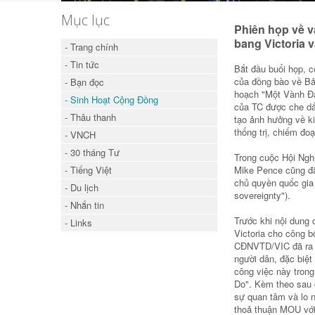
Mục lục
Phiên họp về v
bang Victoria 
- Trang chính
- Tin tức
Bắt đầu buổi họp, 
của đồng bào về Bả
- Bạn đọc
hoạch "Một Vành Đa
- Sinh Hoạt Cộng Đồng
của TC được che dấ
- Thâu thanh
tạo ảnh hưởng về ki
thống trị, chiếm đo
- VNCH
- 30 tháng Tư
Trong cuộc Hội Ngh
- Tiếng Việt
Mike Pence cũng đã
chủ quyền quốc gia
- Du lịch
sovereignty").
- Nhắn tin
Trước khi nội dung
- Links
Victoria cho công b
CĐNVTD/VIC đã ra t
người dân, đặc biệ
công việc này trong
Do". Kèm theo sau đ
sự quan tâm và lo 
thoả thuận MOU với