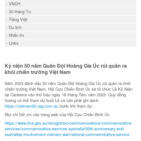
- VNCH
- 30 tháng Tư
- Tiếng Việt
- Du lịch
- Nhắn tin
- Links
Kỷ niện 50 năm Quân Đội Hoàng Gia Úc rút quân ra
khỏi chiến trường Việt Nam
Năm 2023 đánh dấu 50 năm Quân Đội Hoàng Gia Úc rút quân ra khỏi
chiến trường Việt Nam. Hội Cựu Chiến Binh Úc sẽ tổ chức Lễ Kỷ Niện
tại Canberra vào thứ Sáu ngày 18 tháng Tám năm 2023. Quý đồng
hương có thể tham dự buổi Lễ và cần phải ghi danh
https://vietnam50.teg.com.au
trước khi tham dự.
Mọi chi tiết xin vào trang web của Hội Cựu Chiến Binh Úc
https://www.dva.gov.au/recognition/commemorations/commemorative-
services/commemorative-services-australia/50th-anniversary-end-
australias-involvement-vietnam-war/national-commemorative-service