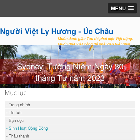
MENU
Người Việt Ly Hương - Úc Châu
Muốn đánh giặc Tàu thì phải diệt Việt cộng.
Muốn diệt Việt cộng thì phải dẹp Việt gian.
Sydney: Tưởng Niệm Ngày 30
tháng Tư năm 2023
Mục lục
- Trang chính
- Tin tức
- Bạn đọc
- Sinh Hoạt Cộng Đồng
- Thâu thanh