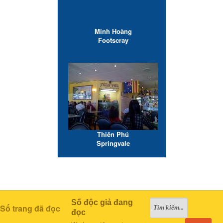
Minh Hoàng
Footscray
Thiên Phú
Springvale
Số độc giả đang
Số trang đã đọc
đọc