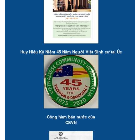
Huy Hiệu Kỷ Niệm 45 Năm Người Việt Định cư tại Úc
Công hàm bán nước của
CSVN