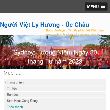
MENU
Người Việt Ly Hương - Úc Châu
Muốn đánh giặc Tàu thì phải diệt Việt cộng.
Muốn diệt Việt cộng thì phải dẹp Việt gian.
Sydney: Tưởng Niệm Ngày 30
tháng Tư năm 2023
Mục lục
- Trang chính
- Tin tức
- Bạn đọc
- Sinh Hoạt Cộng Đồng
- Thâu thanh