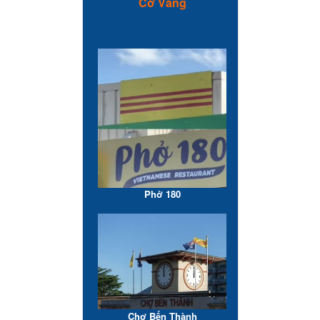
Cờ Vàng
Phở 180
Chợ Bến Thành