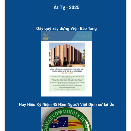
Ất Tỵ - 2025
Gây quỹ xây dựng Viện Bảo Tàng
Huy Hiệu Kỷ Niệm 45 Năm Người Việt Định cư tại Úc