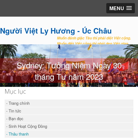
MENU
Người Việt Ly Hương - Úc Châu
Muốn đánh giặc Tàu thì phải diệt Việt cộng.
Muốn diệt Việt cộng thì phải dẹp Việt gian.
Sydney: Tưởng Niệm Ngày 30
tháng Tư năm 2023
Mục lục
- Trang chính
- Tin tức
- Bạn đọc
- Sinh Hoạt Cộng Đồng
- Thâu thanh