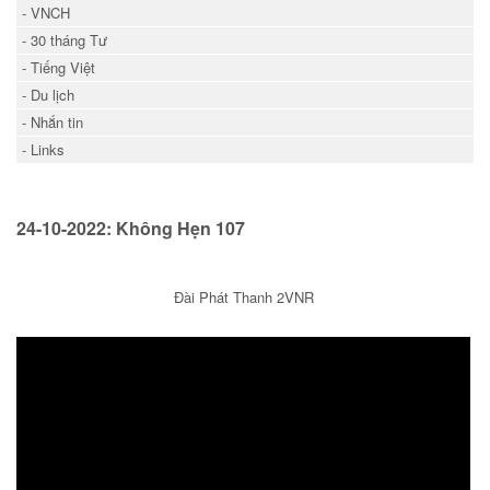
- VNCH
- 30 tháng Tư
- Tiếng Việt
- Du lịch
- Nhắn tin
- Links
24-10-2022: Không Hẹn 107
Đài Phát Thanh 2VNR