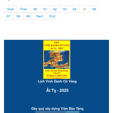
Start
Prev
60
61
62
63
64
65
66
67
68
69
Next
End
Lịch Vinh Danh Cờ Vàng
Ất Tỵ - 2025
Gây quỹ xây dựng Viện Bảo Tàng