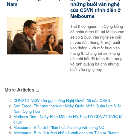
Nam
những buổi văn nghệ
của CSVN trình diễn ở
Melbourne
Thể theo nguồn tin Cộng Đồng
đã nhận được thì tại Melbourne
sẽ có 2 buổi văn nghệ sẽ diễn
ra vào đầu tháng 6, một buổi
vào tháng 7 và một buổi vào
tháng 8. Chúng tôi xin không
nêu chi tiết để tránh tình trạng
vô tình quảng bá cho những
buổi văn nghệ này.
More Articles ...
CĐNVTD-NSW kêu gọi chống Nghị Quyết 36 của CSVN
San Diego: Thự mời tham dự Ngày Quân Nhân Quân Lực Việt
Nam Cộng Hòa
Mother's Day - Ngày Hiền Mẫu do Hội Phụ Nữ CĐNVTD/VIC tổ
chức
Melbourne: Biểu tình "liên hoàn" chống văn công VC
Melbourne: Buổi lễ tưởng nhớ và vinh danh cố Tiến sĩ Rupert