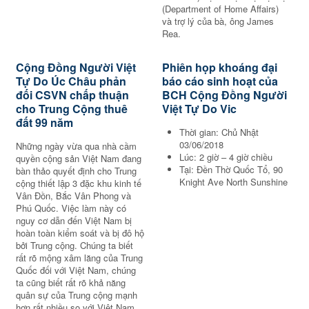
(Department of Home Affairs)
và trợ lý của bà, ông James
Rea.
Cộng Đồng Người Việt
Phiên họp khoáng đại
Tự Do Úc Châu phản
báo cáo sinh hoạt của
đối CSVN chấp thuận
BCH Cộng Đồng Người
cho Trung Cộng thuê
Việt Tự Do Vic
đất 99 năm
Thời gian: Chủ Nhật
03/06/2018
Những ngày vừa qua nhà cầm
Lúc: 2 giờ – 4 giờ chiều
quyền cộng sản Việt Nam đang
Tại: Đền Thờ Quốc Tổ, 90
bàn thảo quyết định cho Trung
Knight Ave North Sunshine
cộng thiết lập 3 đặc khu kinh tế
Vân Đồn, Bắc Vân Phong và
Phú Quốc. Việc làm này có
nguy cơ dẫn đến Việt Nam bị
hoàn toàn kiểm soát và bị đô hộ
bởi Trung cộng. Chúng ta biết
rất rõ mộng xâm lăng của Trung
Quốc đối với Việt Nam, chúng
ta cũng biết rất rõ khả năng
quân sự của Trung cộng mạnh
hơn rất nhiều so với Việt Nam,