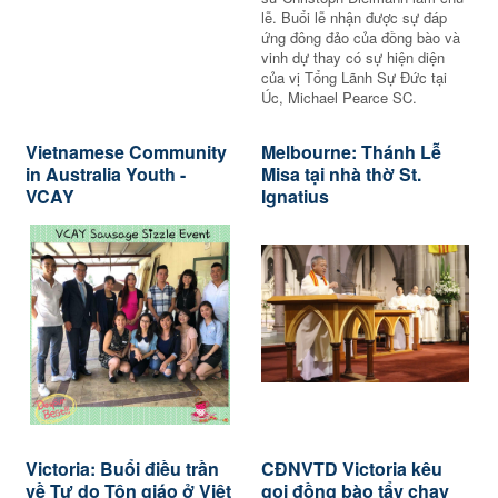
lễ. Buổi lễ nhận được sự đáp
ứng đông đảo của đồng bào và
vinh dự thay có sự hiện diện
của vị Tổng Lãnh Sự Đức tại
Úc, Michael Pearce SC.
Vietnamese Community
Melbourne: Thánh Lễ
in Australia Youth -
Misa tại nhà thờ St.
VCAY
Ignatius
Victoria: Buổi điều trần
CĐNVTD Victoria kêu
về Tự do Tôn giáo ở Việt
gọi đồng bào tẩy chay