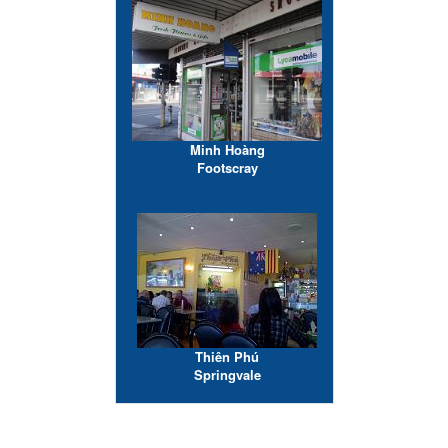
Minh Hoàng
Footscray
Thiên Phú
Springvale