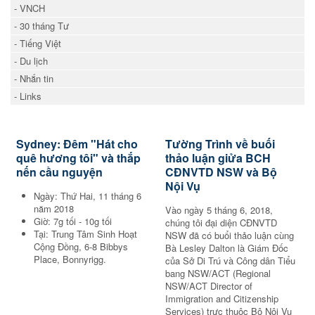
- VNCH
- 30 tháng Tư
- Tiếng Việt
- Du lịch
- Nhắn tin
- Links
Sydney: Đêm "Hát cho
Tường Trình về buối
quê hương tôi" và thắp
thảo luận giửa BCH
nến cầu nguyện
CĐNVTD NSW và Bộ
Nội Vụ
Ngày: Thứ Hai, 11 tháng 6
năm 2018
Vào ngày 5 tháng 6, 2018,
Giờ: 7g tối - 10g tối
chúng tôi đại diện CĐNVTD
Tại: Trung Tâm Sinh Hoạt
NSW đã có buổi thảo luận cùng
Cộng Đồng, 6-8 Bibbys
Bà Lesley Dalton là Giám Đốc
Place, Bonnyrigg.
của Sở Di Trú và Công dân Tiểu
bang NSW/ACT (Regional
NSW/ACT Director of
Immigration and Citizenship
Services) trực thuộc Bộ Nội Vụ