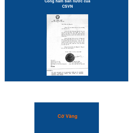
Công hàm bán nước của
CSVN
Cờ Vàng