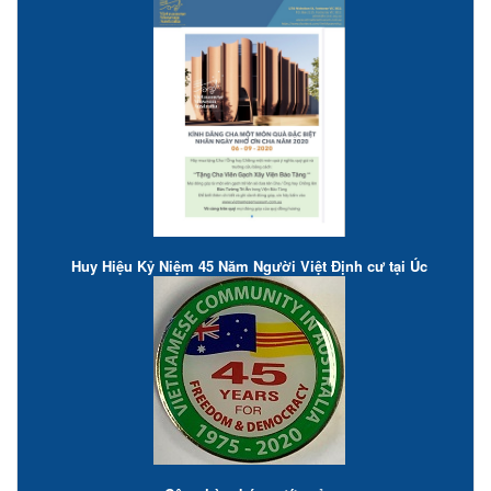
Huy Hiệu Kỷ Niệm 45 Năm Người Việt Định cư tại Úc