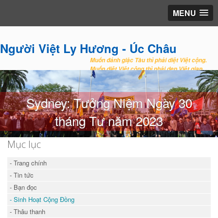
MENU
Người Việt Ly Hương - Úc Châu
Muốn đánh giặc Tàu thì phải diệt Việt cộng.
Muốn diệt Việt cộng thì phải dẹp Việt gian.
Sydney: Tưởng Niệm Ngày 30
tháng Tư năm 2023
Mục lục
- Trang chính
- Tin tức
- Bạn đọc
- Sinh Hoạt Cộng Đồng
- Thâu thanh