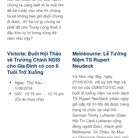
chúng ta càng biết rõ là một khi
để kẻ cướp vào nhà thì chúng
ta sẽ không bao giờ đuổi chúng
đi được, thì hà cớ gì chúng ta
phải để cho Trung cộng thuê 3
đặc khu tự trị trong vòng 99
năm như vậy?
Victoria: Buổi Hội Thảo
Melobourne: Lễ Tưởng
về Trương Chình NDIS
Niệm TS Rupert
cho Gia Đình có con 6
Neudeck
Tuổi Trở Xuống
Và hôm nay đây, ngày
27/05/2018, với sự kết hợp và
Ngày: Thứ Sáu –
hổ trợ của CĐNVTD/VIC một
1/06/2018
buổi lễ tưởng niệm và vinh danh
Giờ: 10:15 am - 12:15 pm
TS Rupert NeuDeck (nhân ngày
(Có ăn trưa nhẹ)
giỗ sắp tới 31/05) đã được trang
trọng tổ chức tại nhà thờ
German Trinity Lutheran (Giáo
Hội Tin Lành Lutheran cộng
đồng người Đức), thành phố
Melbourne, Úc Châu, do Mục
sư Christoph Dielmann làm chủ