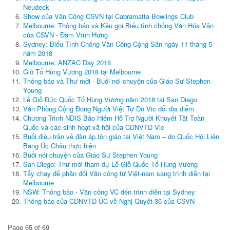
Neudeck
Show của Vân Công CSVN tại Cabramatta Bowlings Club
Melbourne: Thông báo và Kêu gọi Biểu tình chống Văn Hóa Vận
của CSVN - Đàm Vĩnh Hưng
Sydney: Biểu Tình Chống Văn Công Cộng Sản ngày 11 tháng 5
năm 2018
Melbourne: ANZAC Day 2018
Giỗ Tổ Hùng Vương 2018 tại Melbourne
Thông báo và Thư mời - Buổi nói chuyện của Giáo Sư Stephen
Young
Lễ Giỗ Đức Quốc Tổ Hùng Vương năm 2018 tại San Diego
Văn Phòng Cộng Đồng Người Việt Tự Do Vic đổi địa điểm
Chương Trình NDIS Bảo Hiểm Hỗ Trợ Người Khuyết Tật Toàn
Quốc và các sinh hoạt xã hội của CĐNVTD Vic
Buổi điều trần về đàn áp tôn giáo tại Việt Nam – do Quốc Hội Liên
Bang Úc Châu thực hiện
Buổi nói chuyện của Giáo Sư Stephen Young
San Diego: Thư mời tham dự Lễ Giỗ Quốc Tổ Hùng Vương
Tẩy chay để phản đối Văn công từ Việt-nam sang trình diễn tại
Melbourne
NSW: Thông báo - Văn công VC đến trình diễn tại Sydney
Thông báo của CĐNVTD-ÚC về Nghị Quyết 36 của CSVN
Page 65 of 69