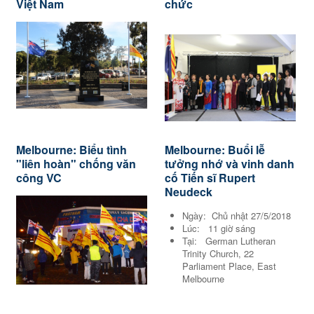
Việt Nam
chức
Melbourne: Biểu tình
Melbourne: Buổi lễ
"liên hoàn" chống văn
tưởng nhớ và vinh danh
công VC
cố Tiến sĩ Rupert
Neudeck
Ngày: Chủ nhật 27/5/2018
Lúc: 11 giờ sáng
Tại: German Lutheran
Trinity Church, 22
Parliament Place, East
Melbourne