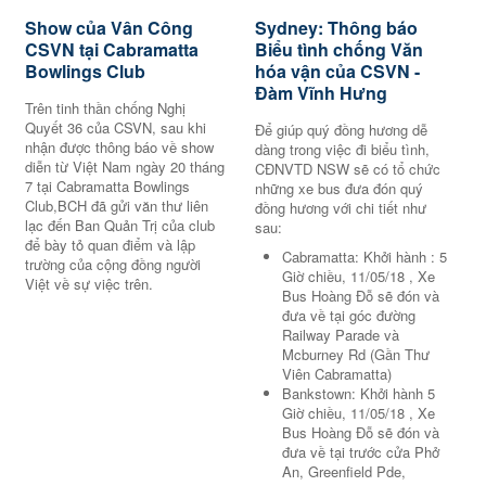
Show của Vân Công
Sydney: Thông báo
CSVN tại Cabramatta
Biểu tình chống Văn
Bowlings Club
hóa vận của CSVN -
Đàm Vĩnh Hưng
Trên tinh thần chống Nghị
Quyết 36 của CSVN, sau khi
Để giúp quý đồng hương dễ
nhận được thông báo về show
dàng trong việc đi biểu tình,
diễn từ Việt Nam ngày 20 tháng
CĐNVTD NSW sẽ có tổ chức
7 tại Cabramatta Bowlings
những xe bus đưa đón quý
Club,BCH đã gửi văn thư liên
đồng hương với chi tiết như
lạc đến Ban Quản Trị của club
sau:
để bày tỏ quan điểm và lập
Cabramatta: Khởi hành : 5
trường của cộng đồng người
Giờ chiều, 11/05/18 , Xe
Việt về sự việc trên.
Bus Hoàng Đỗ sẽ đón và
đưa về tại góc đường
Railway Parade và
Mcburney Rd (Gần Thư
Viên Cabramatta)
Bankstown: Khởi hành 5
Giờ chiều, 11/05/18 , Xe
Bus Hoàng Đỗ sẽ đón và
đưa về tại trước cửa Phở
An, Greenfield Pde,