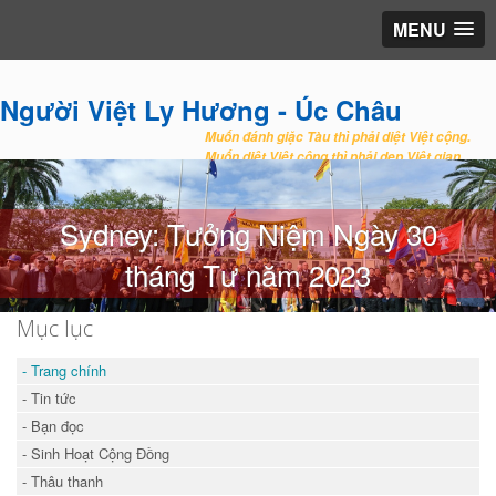
MENU
Người Việt Ly Hương - Úc Châu
Muốn đánh giặc Tàu thì phải diệt Việt cộng.
Muốn diệt Việt cộng thì phải dẹp Việt gian.
Sydney: Tưởng Niệm Ngày 30
tháng Tư năm 2023
Mục lục
- Trang chính
- Tin tức
- Bạn đọc
- Sinh Hoạt Cộng Đồng
- Thâu thanh