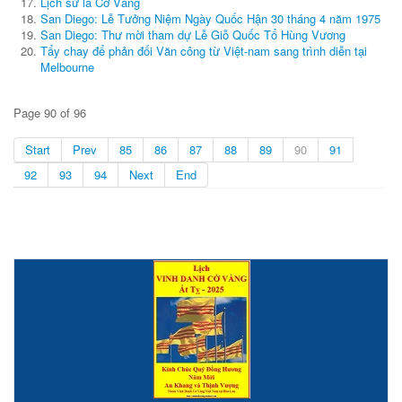
Lịch sử lá Cờ Vàng
San Diego: Lễ Tưởng Niệm Ngày Quốc Hận 30 tháng 4 năm 1975
San Diego: Thư mời tham dự Lễ Giỗ Quốc Tổ Hùng Vương
Tẩy chay để phản đối Văn công từ Việt-nam sang trình diễn tại
Melbourne
Page 90 of 96
Start
Prev
85
86
87
88
89
90
91
92
93
94
Next
End