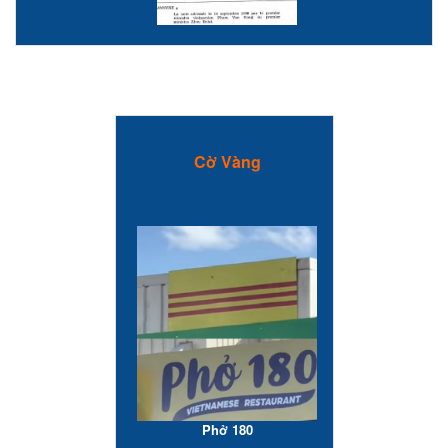
Cờ Vàng
Phở 180