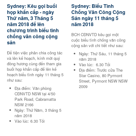
Sydney: Kêu gọi buổi
Sydney: Biểu Tình
họp khẩn cấp - ngày
Chống Văn Công Cộng
Thứ năm, 3 Tháng 5
Sản ngày 11 tháng 5
năm 2018 để lên
năm 2018
chương trình biểu tình
BCH CĐNVTD kêu gọi một
chống văn công cộng
cuộc biểu tình chống văn công
sản
cộng sản với chi tiết như sau:
Để tiện việc phân chia công tác
Ngày: Thứ Sáu, 11 tháng 5
và lên kế hoạch, kính mời quý
năm 2018
đồng hương cùng đến tham gia
Vào lúc: 6.30 Tối
buổi họp khẩn cấp để lên kế
Địa điểm: Trước cửa The
hoạch biểu tình ngày 11 tháng 5
Star Casino, 80 Pyrmont
như sau:
Street, Pyrmont NSW NSW
2009
Địa điểm: Văn phòng
CĐNVTD NSW tại 4/50
Park Road, Cabramatta
NSW 2166
Ngày: Thứ Năm, 3 tháng 5
năm 2018
Vào lúc: 6.30 Tối