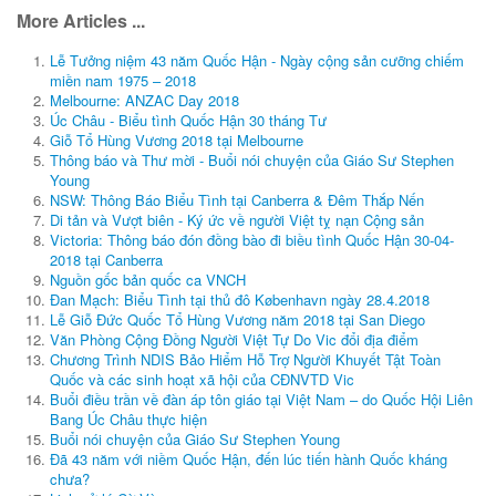
More Articles ...
Lễ Tưởng niệm 43 năm Quốc Hận - Ngày cộng sản cưỡng chiếm
miền nam 1975 – 2018
Melbourne: ANZAC Day 2018
Úc Châu - Biểu tình Quốc Hận 30 tháng Tư
Giỗ Tổ Hùng Vương 2018 tại Melbourne
Thông báo và Thư mời - Buổi nói chuyện của Giáo Sư Stephen
Young
NSW: Thông Báo Biểu Tình tại Canberra & Đêm Thắp Nến
Di tản và Vượt biên - Ký ức về người Việt tỵ nạn Cộng sản
Victoria: Thông báo đón đồng bào đi biều tình Quốc Hận 30-04-
2018 tại Canberra
Nguồn gốc bản quốc ca VNCH
Đan Mạch: Biểu Tình tại thủ đô København ngày 28.4.2018
Lễ Giỗ Đức Quốc Tổ Hùng Vương năm 2018 tại San Diego
Văn Phòng Cộng Đồng Người Việt Tự Do Vic đổi địa điểm
Chương Trình NDIS Bảo Hiểm Hỗ Trợ Người Khuyết Tật Toàn
Quốc và các sinh hoạt xã hội của CĐNVTD Vic
Buổi điều trần về đàn áp tôn giáo tại Việt Nam – do Quốc Hội Liên
Bang Úc Châu thực hiện
Buổi nói chuyện của Giáo Sư Stephen Young
Đã 43 năm với niềm Quốc Hận, đến lúc tiến hành Quốc kháng
chưa?