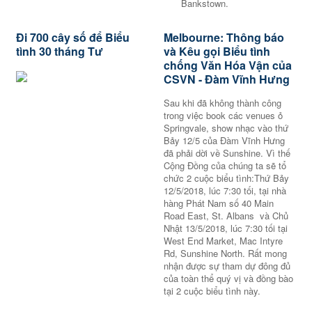
Bankstown.
Đi 700 cây số để Biểu
Melbourne: Thông báo
tình 30 tháng Tư
và Kêu gọi Biểu tình
chống Văn Hóa Vận của
CSVN - Đàm Vĩnh Hưng
Sau khi đã không thành công
trong việc book các venues ỏ
Springvale, show nhạc vào thứ
Bảy 12/5 của Đàm Vĩnh Hưng
đã phải dời về Sunshine. Vì thế
Cộng Đồng của chúng ta sẽ tổ
chức 2 cuộc biểu tình:Thứ Bảy
12/5/2018, lúc 7:30 tối, tại nhà
hàng Phát Nam số 40 Main
Road East, St. Albans và Chủ
Nhật 13/5/2018, lúc 7:30 tối tại
West End Market, Mac Intyre
Rd, Sunshine North. Rất mong
nhận được sự tham dự đông đủ
của toàn thể quý vị và đồng bào
tại 2 cuộc biểu tình này.